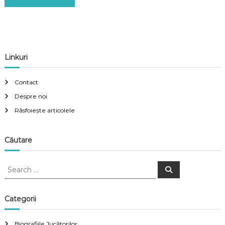
Linkuri
Contact
Despre noi
Răsfoiește articolele
Căutare
S
S
e
e
a
a
r
c
r
Categorii
h
c
h
Biografiile Jucătorilor