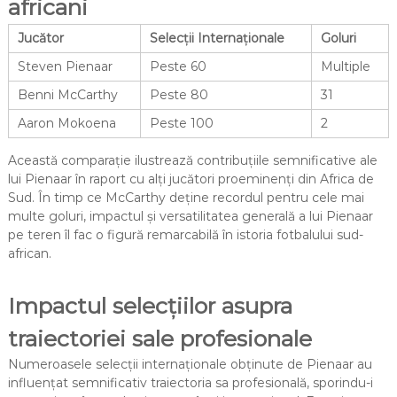
africani
Jucător
Selecții Internaționale
Goluri
Steven Pienaar
Peste 60
Multiple
Benni McCarthy
Peste 80
31
Aaron Mokoena
Peste 100
2
Această comparație ilustrează contribuțiile semnificative ale
lui Pienaar în raport cu alți jucători proeminenți din Africa de
Sud. În timp ce McCarthy deține recordul pentru cele mai
multe goluri, impactul și versatilitatea generală a lui Pienaar
pe teren îl fac o figură remarcabilă în istoria fotbalului sud-
african.
Impactul selecțiilor asupra
traiectoriei sale profesionale
Numeroasele selecții internaționale obținute de Pienaar au
influențat semnificativ traiectoria sa profesională, sporindu-i