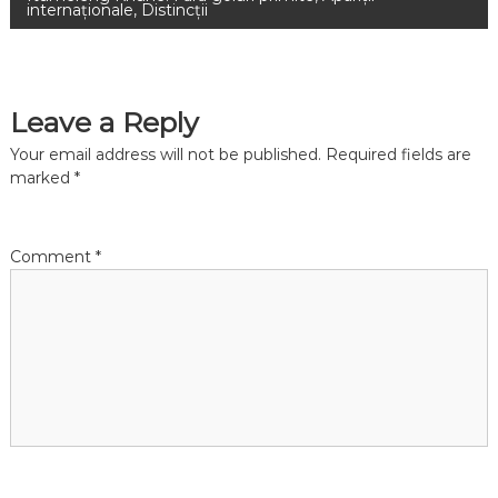
internaționale, Distincții
s
t
Leave a Reply
n
Your email address will not be published.
Required fields are
a
marked
*
v
Comment
*
i
g
a
t
i