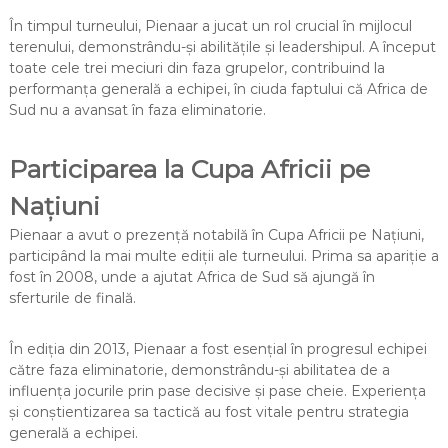
În timpul turneului, Pienaar a jucat un rol crucial în mijlocul
terenului, demonstrându-și abilitățile și leadershipul. A început
toate cele trei meciuri din faza grupelor, contribuind la
performanța generală a echipei, în ciuda faptului că Africa de
Sud nu a avansat în faza eliminatorie.
Participarea la Cupa Africii pe
Națiuni
Pienaar a avut o prezență notabilă în Cupa Africii pe Națiuni,
participând la mai multe ediții ale turneului. Prima sa apariție a
fost în 2008, unde a ajutat Africa de Sud să ajungă în
sferturile de finală.
În ediția din 2013, Pienaar a fost esențial în progresul echipei
către faza eliminatorie, demonstrându-și abilitatea de a
influența jocurile prin pase decisive și pase cheie. Experiența
și conștientizarea sa tactică au fost vitale pentru strategia
generală a echipei.