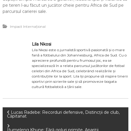
pe teren l-au făcut un jucător cheie pentru Africa de Sud pe
parcursul carierei sale.
Impact Internațional
Lila Nkosi
Lila Nkosi este o jurnalistă sportivă pasionată și o mare
fană a fotbalului din Johannesburg, Africa de Sud. Cu o
apreciere profundă pentru frumosul joc, ea se
specializează în a relata parcursul jucătorilor de fotbal
celebri din Africa de Sud, celebrând realizările și
contribuțiile lor la sport. Lila își propune să inspire tinerii
sportivi prin scrierile sale și să promoveze bogata
cultură fotbalistică a țării sale.
P
Lucas Radebe: Recorduri defensive, Distincții de club,
Căpitanat
o
Itumeleng Khune: Fără goluri primite, Apariții