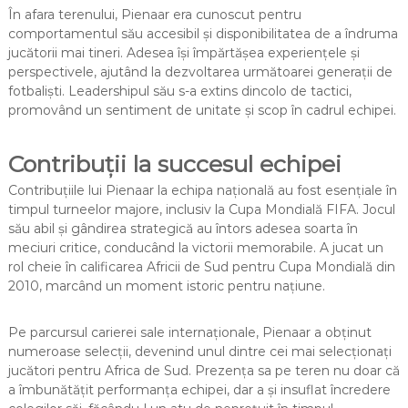
În afara terenului, Pienaar era cunoscut pentru
comportamentul său accesibil și disponibilitatea de a îndruma
jucătorii mai tineri. Adesea își împărtășea experiențele și
perspectivele, ajutând la dezvoltarea următoarei generații de
fotbaliști. Leadershipul său s-a extins dincolo de tactici,
promovând un sentiment de unitate și scop în cadrul echipei.
Contribuții la succesul echipei
Contribuțiile lui Pienaar la echipa națională au fost esențiale în
timpul turneelor majore, inclusiv la Cupa Mondială FIFA. Jocul
său abil și gândirea strategică au întors adesea soarta în
meciuri critice, conducând la victorii memorabile. A jucat un
rol cheie în calificarea Africii de Sud pentru Cupa Mondială din
2010, marcând un moment istoric pentru națiune.
Pe parcursul carierei sale internaționale, Pienaar a obținut
numeroase selecții, devenind unul dintre cei mai selecționați
jucători pentru Africa de Sud. Prezența sa pe teren nu doar că
a îmbunătățit performanța echipei, dar a și insuflat încredere