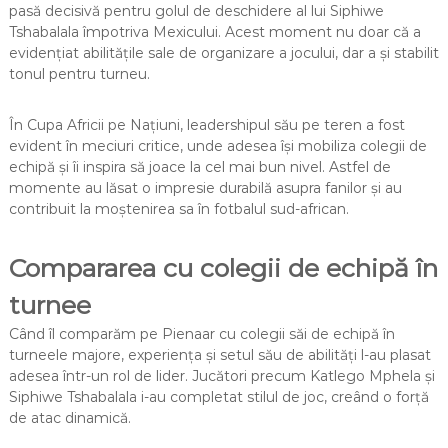
pasă decisivă pentru golul de deschidere al lui Siphiwe
Tshabalala împotriva Mexicului. Acest moment nu doar că a
evidențiat abilitățile sale de organizare a jocului, dar a și stabilit
tonul pentru turneu.
În Cupa Africii pe Națiuni, leadershipul său pe teren a fost
evident în meciuri critice, unde adesea își mobiliza colegii de
echipă și îi inspira să joace la cel mai bun nivel. Astfel de
momente au lăsat o impresie durabilă asupra fanilor și au
contribuit la moștenirea sa în fotbalul sud-african.
Compararea cu colegii de echipă în
turnee
Când îl comparăm pe Pienaar cu colegii săi de echipă în
turneele majore, experiența și setul său de abilități l-au plasat
adesea într-un rol de lider. Jucători precum Katlego Mphela și
Siphiwe Tshabalala i-au completat stilul de joc, creând o forță
de atac dinamică.