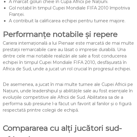
A marcat goluri cheie în Cupa Africii pe Națiuni.
Gol notabil în timpul Cupei Mondiale FIFA 2010 împotriva
Franței.
A contribuit la calificarea echipei pentru turnee majore.
Performanțe notabile și repere
Cariera internațională a lui Pienaar este marcată de mai multe
prestații remarcabile care au lăsat o impresie durabilă. Una
dintre cele mai notabile realizări ale sale a fost conducerea
echipei în timpul Cupei Mondiale FIFA 2010, desfășurată în
Africa de Sud, unde a jucat un rol crucial în progresul echipei.
De asemenea, a jucat în mai multe turnee ale Cupei Africii pe
Națiuni, unde leadershipul și abilitățile sale au fost esențiale în
evoluțiile competitive ale Africii de Sud. Abilitatea sa de a
performa sub presiune l-a făcut un favorit al fanilor și o figură
respectată printre colegii de echipă.
Compararea cu alți jucători sud-