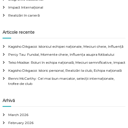
f
Impact Internațional
o
r
Realizări în carieră
:
Articole recente
Kagisho Dikgacoi: Istoricul echipei naționale, Meciuri cheie, Influență
Percy Tau: Fundal, Momente cheie, Influența asupra fotbalului
Teko Modise: Roluri în echipa națională, Meciuri semnificative, Impact
Kagisho Dikgacoi: Istoric personal, Realizări la club, Echipa națională
Benni McCarthy: Cel mai bun marcator, selecții internaționale,
trofee de club
Arhivă
March 2026
February 2026