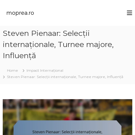
S
k
moprea.ro
i
p
t
Steven Pienaar: Selecții
o
c
internaționale, Turnee majore,
o
n
Influență
t
e
Home
Impact Internațional
n
Steven Pienaar: Selecții internaționale, Turnee majore, Influență
t