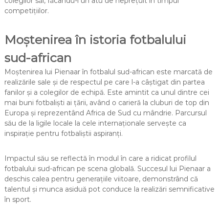
colegilor săi, făcându-l un atu de neprețuit în timpul
competițiilor.
Moștenirea în istoria fotbalului
sud-african
Moștenirea lui Pienaar în fotbalul sud-african este marcată de
realizările sale și de respectul pe care l-a câștigat din partea
fanilor și a colegilor de echipă. Este amintit ca unul dintre cei
mai buni fotbaliști ai țării, având o carieră la cluburi de top din
Europa și reprezentând Africa de Sud cu mândrie. Parcursul
său de la ligile locale la cele internaționale servește ca
inspirație pentru fotbaliștii aspiranți.
Impactul său se reflectă în modul în care a ridicat profilul
fotbalului sud-african pe scena globală. Succesul lui Pienaar a
deschis calea pentru generațiile viitoare, demonstrând că
talentul și munca asiduă pot conduce la realizări semnificative
în sport.