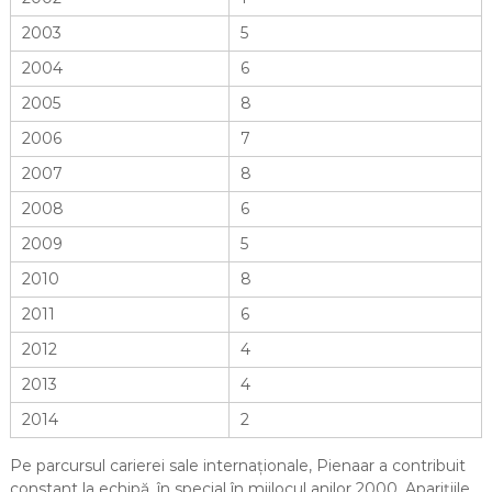
2003
5
2004
6
2005
8
2006
7
2007
8
2008
6
2009
5
2010
8
2011
6
2012
4
2013
4
2014
2
Pe parcursul carierei sale internaționale, Pienaar a contribuit
constant la echipă, în special în mijlocul anilor 2000. Aparițiile