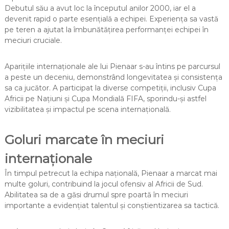
Debutul său a avut loc la începutul anilor 2000, iar el a
devenit rapid o parte esențială a echipei. Experiența sa vastă
pe teren a ajutat la îmbunătățirea performanței echipei în
meciuri cruciale.
Aparițiile internaționale ale lui Pienaar s-au întins pe parcursul
a peste un deceniu, demonstrând longevitatea și consistența
sa ca jucător. A participat la diverse competiții, inclusiv Cupa
Africii pe Națiuni și Cupa Mondială FIFA, sporindu-și astfel
vizibilitatea și impactul pe scena internațională.
Goluri marcate în meciuri
internaționale
În timpul petrecut la echipa națională, Pienaar a marcat mai
multe goluri, contribuind la jocul ofensiv al Africii de Sud.
Abilitatea sa de a găsi drumul spre poartă în meciuri
importante a evidențiat talentul și conștientizarea sa tactică.