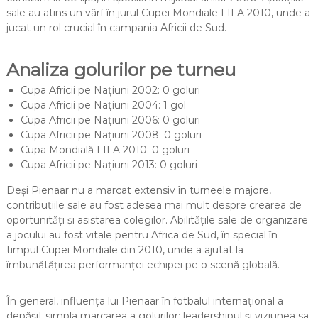
sale au atins un vârf în jurul Cupei Mondiale FIFA 2010, unde a
jucat un rol crucial în campania Africii de Sud.
Analiza golurilor pe turneu
Cupa Africii pe Națiuni 2002: 0 goluri
Cupa Africii pe Națiuni 2004: 1 gol
Cupa Africii pe Națiuni 2006: 0 goluri
Cupa Africii pe Națiuni 2008: 0 goluri
Cupa Mondială FIFA 2010: 0 goluri
Cupa Africii pe Națiuni 2013: 0 goluri
Deși Pienaar nu a marcat extensiv în turneele majore,
contribuțiile sale au fost adesea mai mult despre crearea de
oportunități și asistarea colegilor. Abilitățile sale de organizare
a jocului au fost vitale pentru Africa de Sud, în special în
timpul Cupei Mondiale din 2010, unde a ajutat la
îmbunătățirea performanței echipei pe o scenă globală.
În general, influența lui Pienaar în fotbalul internațional a
depășit simpla marcarea a golurilor; leadershipul și viziunea sa