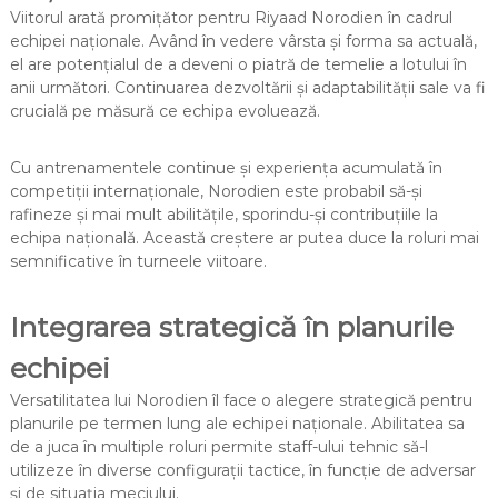
Viitorul arată promițător pentru Riyaad Norodien în cadrul
echipei naționale. Având în vedere vârsta și forma sa actuală,
el are potențialul de a deveni o piatră de temelie a lotului în
anii următori. Continuarea dezvoltării și adaptabilității sale va fi
crucială pe măsură ce echipa evoluează.
Cu antrenamentele continue și experiența acumulată în
competiții internaționale, Norodien este probabil să-și
rafineze și mai mult abilitățile, sporindu-și contribuțiile la
echipa națională. Această creștere ar putea duce la roluri mai
semnificative în turneele viitoare.
Integrarea strategică în planurile
echipei
Versatilitatea lui Norodien îl face o alegere strategică pentru
planurile pe termen lung ale echipei naționale. Abilitatea sa
de a juca în multiple roluri permite staff-ului tehnic să-l
utilizeze în diverse configurații tactice, în funcție de adversar
și de situația meciului.