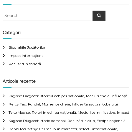
S
S
e
e
a
a
r
c
r
Categorii
h
c
h
Biografiile Jucătorilor
f
Impact Internațional
o
r
Realizări în carieră
:
Articole recente
Kagisho Dikgacoi: Istoricul echipei naționale, Meciuri cheie, Influență
Percy Tau: Fundal, Momente cheie, Influența asupra fotbalului
Teko Modise: Roluri în echipa națională, Meciuri semnificative, Impact
Kagisho Dikgacoi: Istoric personal, Realizări la club, Echipa națională
Benni McCarthy: Cel mai bun marcator, selecții internaționale,