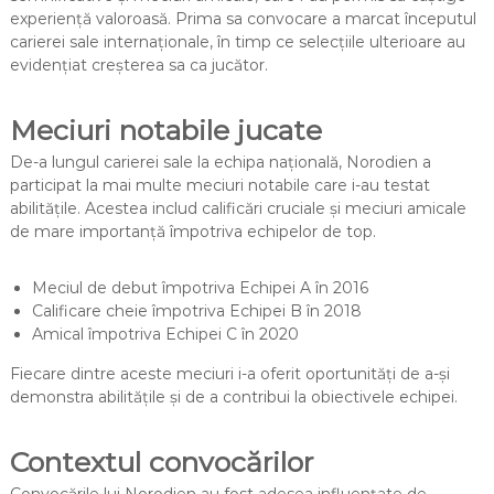
experiență valoroasă. Prima sa convocare a marcat începutul
carierei sale internaționale, în timp ce selecțiile ulterioare au
evidențiat creșterea sa ca jucător.
Meciuri notabile jucate
De-a lungul carierei sale la echipa națională, Norodien a
participat la mai multe meciuri notabile care i-au testat
abilitățile. Acestea includ calificări cruciale și meciuri amicale
de mare importanță împotriva echipelor de top.
Meciul de debut împotriva Echipei A în 2016
Calificare cheie împotriva Echipei B în 2018
Amical împotriva Echipei C în 2020
Fiecare dintre aceste meciuri i-a oferit oportunități de a-și
demonstra abilitățile și de a contribui la obiectivele echipei.
Contextul convocărilor
Convocările lui Norodien au fost adesea influențate de