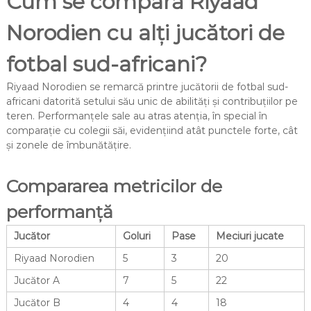
Cum se compară Riyaad
Norodien cu alți jucători de
fotbal sud-africani?
Riyaad Norodien se remarcă printre jucătorii de fotbal sud-
africani datorită setului său unic de abilități și contribuțiilor pe
teren. Performanțele sale au atras atenția, în special în
comparație cu colegii săi, evidențiind atât punctele forte, cât
și zonele de îmbunătățire.
Compararea metricilor de
performanță
Jucător
Goluri
Pase
Meciuri jucate
Riyaad Norodien
5
3
20
Jucător A
7
5
22
Jucător B
4
4
18