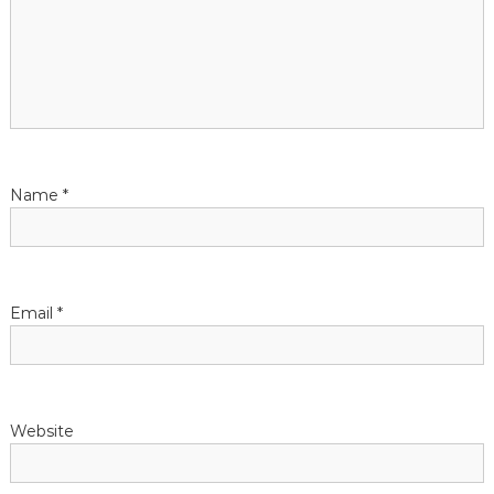
g
a
t
i
Name
*
o
n
Email
*
Website