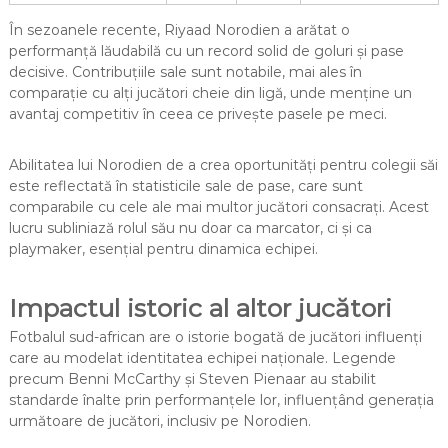
În sezoanele recente, Riyaad Norodien a arătat o
performanță lăudabilă cu un record solid de goluri și pase
decisive. Contribuțiile sale sunt notabile, mai ales în
comparație cu alți jucători cheie din ligă, unde menține un
avantaj competitiv în ceea ce privește pasele pe meci.
Abilitatea lui Norodien de a crea oportunități pentru colegii săi
este reflectată în statisticile sale de pase, care sunt
comparabile cu cele ale mai multor jucători consacrați. Acest
lucru subliniază rolul său nu doar ca marcator, ci și ca
playmaker, esențial pentru dinamica echipei.
Impactul istoric al altor jucători
Fotbalul sud-african are o istorie bogată de jucători influenți
care au modelat identitatea echipei naționale. Legende
precum Benni McCarthy și Steven Pienaar au stabilit
standarde înalte prin performanțele lor, influențând generația
următoare de jucători, inclusiv pe Norodien.