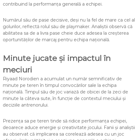
contribuind la performanța generală a echipei.
Numărul său de pase decisive, deși nu la fel de mare ca cel al
golurilor, reflectă rolul său de playmaker. Analiștii observă că
abilitatea sa de a livra pase cheie duce adesea la creșterea
oportunităților de marcaj pentru echipa națională.
Minute jucate și impactul în
meciuri
Riyaad Norodien a acumulat un număr semnificativ de
minute pe teren în timpul convocărilor sale la echipa
națională. Timpul său de joc variază de obicei de la zeci de
minute la câteva sute, în funcție de contextul meciului și
deciziile antrenorului.
Prezența sa pe teren tinde să ridice performanța echipei,
deoarece aduce energie și creativitate jocului. Fanii și analiștii
au observat că implicarea sa corelează adesea cu un joc