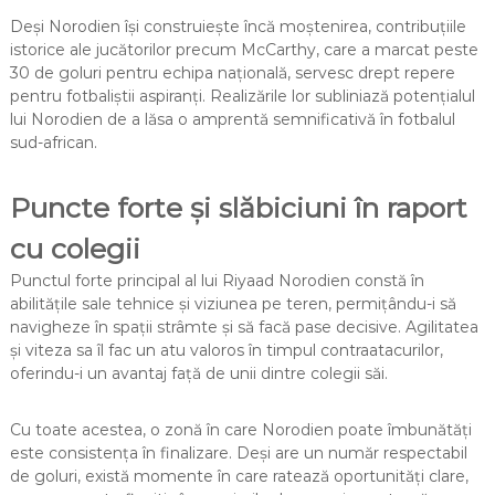
Deși Norodien își construiește încă moștenirea, contribuțiile
istorice ale jucătorilor precum McCarthy, care a marcat peste
30 de goluri pentru echipa națională, servesc drept repere
pentru fotbaliștii aspiranți. Realizările lor subliniază potențialul
lui Norodien de a lăsa o amprentă semnificativă în fotbalul
sud-african.
Puncte forte și slăbiciuni în raport
cu colegii
Punctul forte principal al lui Riyaad Norodien constă în
abilitățile sale tehnice și viziunea pe teren, permițându-i să
navigheze în spații strâmte și să facă pase decisive. Agilitatea
și viteza sa îl fac un atu valoros în timpul contraatacurilor,
oferindu-i un avantaj față de unii dintre colegii săi.
Cu toate acestea, o zonă în care Norodien poate îmbunătăți
este consistența în finalizare. Deși are un număr respectabil
de goluri, există momente în care ratează oportunități clare,