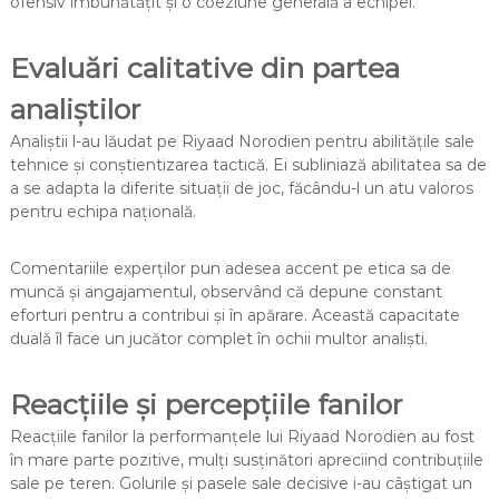
ofensiv îmbunătățit și o coeziune generală a echipei.
Evaluări calitative din partea
analiștilor
Analiștii l-au lăudat pe Riyaad Norodien pentru abilitățile sale
tehnice și conștientizarea tactică. Ei subliniază abilitatea sa de
a se adapta la diferite situații de joc, făcându-l un atu valoros
pentru echipa națională.
Comentariile experților pun adesea accent pe etica sa de
muncă și angajamentul, observând că depune constant
eforturi pentru a contribui și în apărare. Această capacitate
duală îl face un jucător complet în ochii multor analiști.
Reacțiile și percepțiile fanilor
Reacțiile fanilor la performanțele lui Riyaad Norodien au fost
în mare parte pozitive, mulți susținători apreciind contribuțiile
sale pe teren. Golurile și pasele sale decisive i-au câștigat un