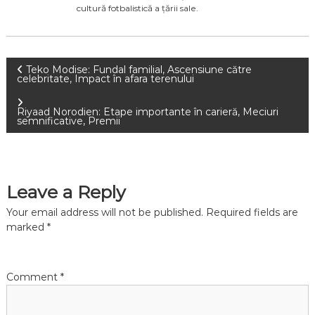
cultură fotbalistică a țării sale.
P
Teko Modise: Fundal familial, Ascensiune către
celebritate, Impact în afara terenului
o
Riyaad Norodien: Etape importante în carieră, Meciuri
semnificative, Premii
s
t
Leave a Reply
n
Your email address will not be published.
Required fields are
a
marked
*
v
Comment
*
i