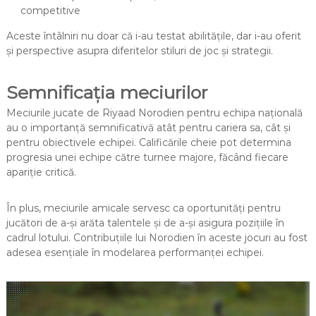
competitive
Aceste întâlniri nu doar că i-au testat abilitățile, dar i-au oferit
și perspective asupra diferitelor stiluri de joc și strategii.
Semnificația meciurilor
Meciurile jucate de Riyaad Norodien pentru echipa națională
au o importanță semnificativă atât pentru cariera sa, cât și
pentru obiectivele echipei. Calificările cheie pot determina
progresia unei echipe către turnee majore, făcând fiecare
apariție critică.
În plus, meciurile amicale servesc ca oportunități pentru
jucători de a-și arăta talentele și de a-și asigura pozițiile în
cadrul lotului. Contribuțiile lui Norodien în aceste jocuri au fost
adesea esențiale în modelarea performanței echipei.