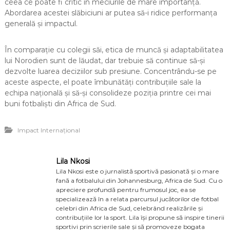
ceea ce poate fi critic în meciurile de mare importanță.
Abordarea acestei slăbiciuni ar putea să-i ridice performanța
generală și impactul.
În comparație cu colegii săi, etica de muncă și adaptabilitatea
lui Norodien sunt de lăudat, dar trebuie să continue să-și
dezvolte luarea deciziilor sub presiune. Concentrându-se pe
aceste aspecte, el poate îmbunătăți contribuțiile sale la
echipa națională și să-și consolideze poziția printre cei mai
buni fotbaliști din Africa de Sud.
Impact Internațional
Lila Nkosi
Lila Nkosi este o jurnalistă sportivă pasionată și o mare
fană a fotbalului din Johannesburg, Africa de Sud. Cu o
apreciere profundă pentru frumosul joc, ea se
specializează în a relata parcursul jucătorilor de fotbal
celebri din Africa de Sud, celebrând realizările și
contribuțiile lor la sport. Lila își propune să inspire tinerii
sportivi prin scrierile sale și să promoveze bogata