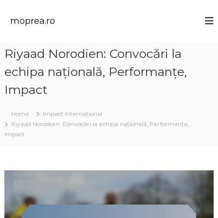
S
k
moprea.ro
i
p
t
Riyaad Norodien: Convocări la
o
c
echipa națională, Performanțe,
o
n
Impact
t
e
Home
Impact Internațional
n
Riyaad Norodien: Convocări la echipa națională, Performanțe,
t
Impact