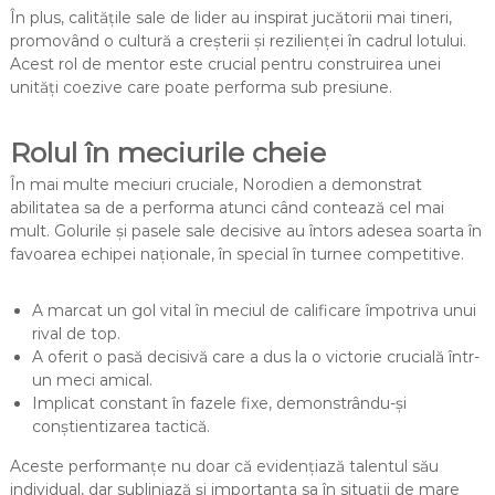
În plus, calitățile sale de lider au inspirat jucătorii mai tineri,
promovând o cultură a creșterii și rezilienței în cadrul lotului.
Acest rol de mentor este crucial pentru construirea unei
unități coezive care poate performa sub presiune.
Rolul în meciurile cheie
În mai multe meciuri cruciale, Norodien a demonstrat
abilitatea sa de a performa atunci când contează cel mai
mult. Golurile și pasele sale decisive au întors adesea soarta în
favoarea echipei naționale, în special în turnee competitive.
A marcat un gol vital în meciul de calificare împotriva unui
rival de top.
A oferit o pasă decisivă care a dus la o victorie crucială într-
un meci amical.
Implicat constant în fazele fixe, demonstrându-și
conștientizarea tactică.
Aceste performanțe nu doar că evidențiază talentul său
individual, dar subliniază și importanța sa în situații de mare