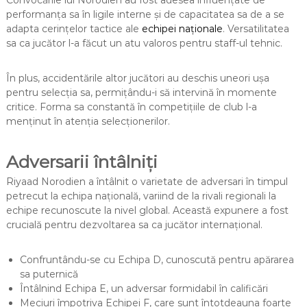
performanța sa în ligile interne și de capacitatea sa de a se
adapta cerințelor tactice ale
echipei naționale
. Versatilitatea
sa ca jucător l-a făcut un atu valoros pentru staff-ul tehnic.
În plus, accidentările altor jucători au deschis uneori ușa
pentru selecția sa, permițându-i să intervină în momente
critice. Forma sa constantă în competițiile de club l-a
menținut în atenția selecționerilor.
Adversarii întâlniți
Riyaad Norodien a întâlnit o varietate de adversari în timpul
petrecut la echipa națională, variind de la rivali regionali la
echipe recunoscute la nivel global. Această expunere a fost
crucială pentru dezvoltarea sa ca jucător internațional.
Confruntându-se cu Echipa D, cunoscută pentru apărarea
sa puternică
Întâlnind Echipa E, un adversar formidabil în calificări
Meciuri împotriva Echipei F, care sunt întotdeauna foarte