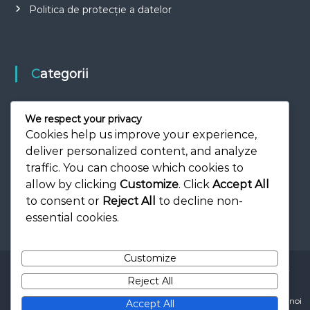
Politica de protecție a datelor
Categorii
Biografiile Jucătorilor
We respect your privacy
Impact Internațional
Cookies help us improve your experience,
deliver personalized content, and analyze
Realizări în carieră
traffic. You can choose which cookies to
allow by clicking
Customize
. Click
Accept All
to consent or
Reject All
to decline non-
essential cookies.
Customize
Copyright © 2026
moprea.ro
All rights reserved. Theme:
Flash
by
Reject All
ThemeGrill. Powered by
WordPress
Contact
Acordul utilizatorului
Cookie-uri și urmărire
Despre noi
Accept All